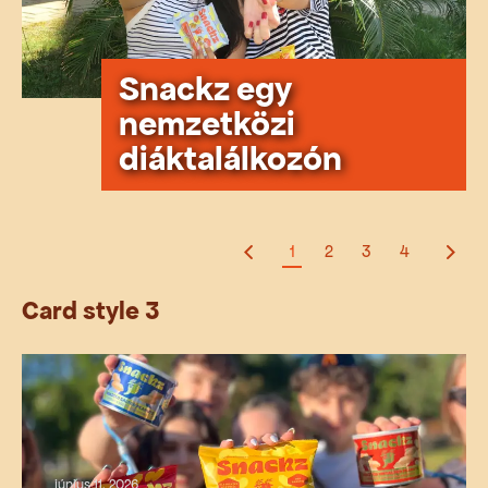
Snackz egy
nemzetközi
diáktalálkozón
1
2
3
4
Card style 3
június 11, 2026