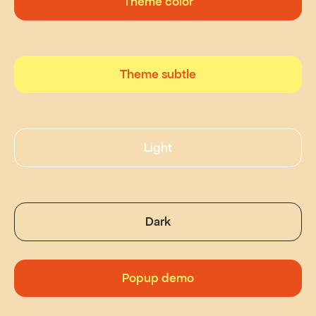
Theme color
Theme subtle
Light
Dark
Popup demo