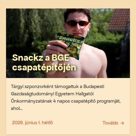
Snackz a BGE
csapatépítőjén
Tárgyi szponzorként támogattuk a Budapesti
Gazdaságtudományi Egyetem Hallgatói
Önkormányzatának 4 napos csapatépítő programját,
ahol...
2026. június 1. hétfő
Tovább