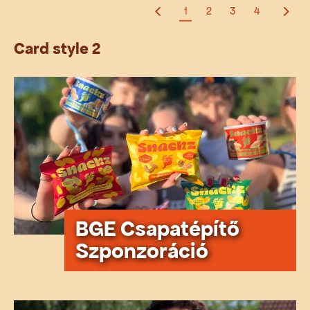
1
2
3
4
Card style 2
BGE Csapatépítő
Szponzoráció