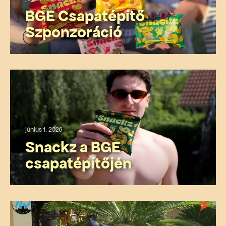
BGE Csapatépítő
Szponzoráció
június 1, 2026
Snackz a BGE
csapatépítőjén