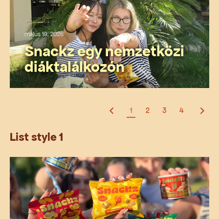
május 19, 2026
Snackz egy nemzetközi
diáktalálkozón
1
2
3
4
List style 1