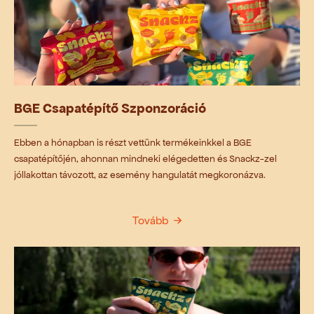
1
2
3
4
BGE Csapatépítő Szponzoráció
Ebben a hónapban is részt vettünk termékeinkkel a BGE
csapatépítőjén, ahonnan mindneki elégedetten és Snackz-zel
jóllakottan távozott, az esemény hangulatát megkoronázva.
Tovább