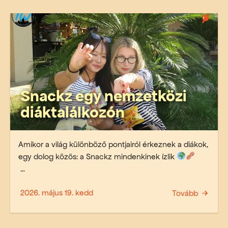
Snackz egy nemzetközi
diáktalálkozón
Amikor a világ különböző pontjairól érkeznek a diákok,
egy dolog közös: a Snackz mindenkinek ízlik
...
2026. május 19. kedd
Tovább