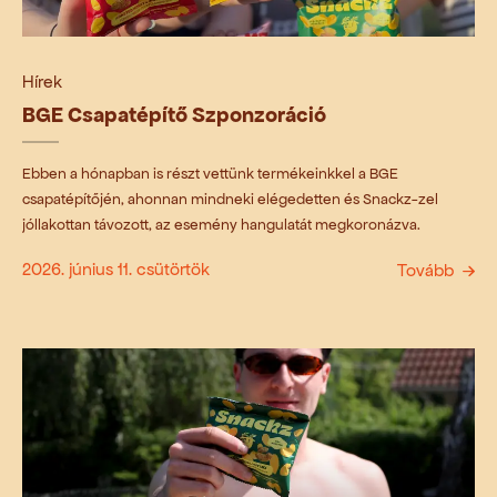
Hírek
BGE Csapatépítő Szponzoráció
Ebben a hónapban is részt vettünk termékeinkkel a BGE
csapatépítőjén, ahonnan mindneki elégedetten és Snackz-zel
jóllakottan távozott, az esemény hangulatát megkoronázva.
2026. június 11. csütörtök
Tovább