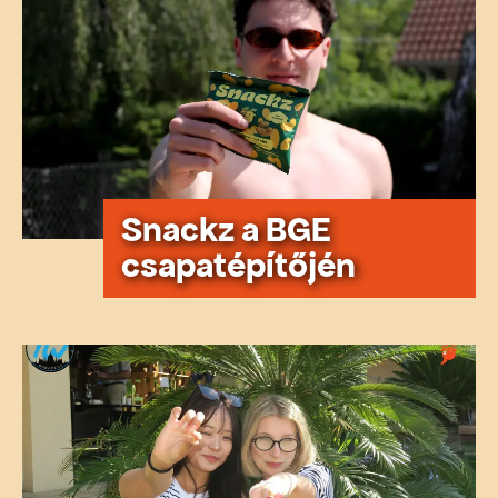
Snackz a BGE
csapatépítőjén