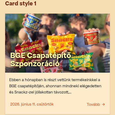
Card style 1
BGE Csapatépítő
Szponzoráció
Ebben a hónapban is részt vettünk termékeinkkel a
BGE csapatépítőjén, ahonnan mindneki elégedetten
és Snackz-zel jóllakottan távozott,...
2026. június 11. csütörtök
Tovább