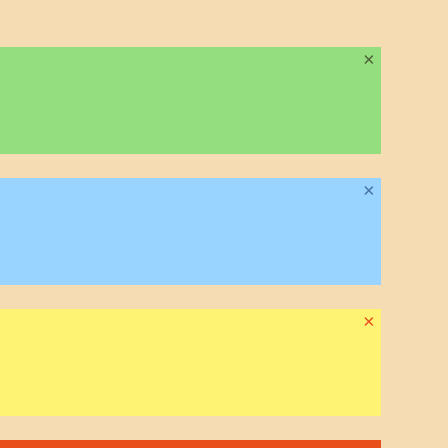
×
×
×