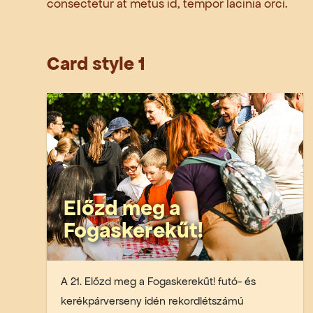
consectetur at metus id, tempor lacinia orci.
Card style 1
Előzd meg a
Fogaskerekűt!
A 21. Előzd meg a Fogaskerekűt! futó- és
kerékpárverseny idén rekordlétszámú