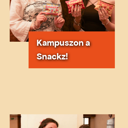
Kampuszon a
Snackz!