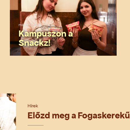
május 12, 2026
Kampuszon a
Snackz!
Hírek
Előzd meg a Fogaskerekű