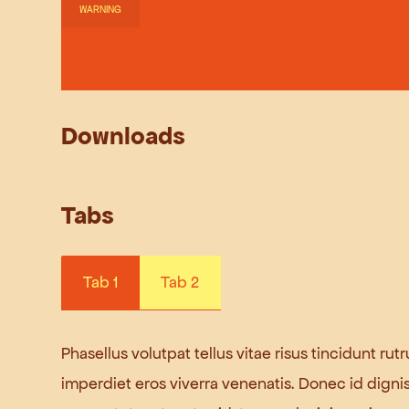
WARNING
Downloads
Tabs
Tab 1
Tab 2
Phasellus volutpat tellus vitae risus tincidunt ru
imperdiet eros viverra venenatis. Donec id digni