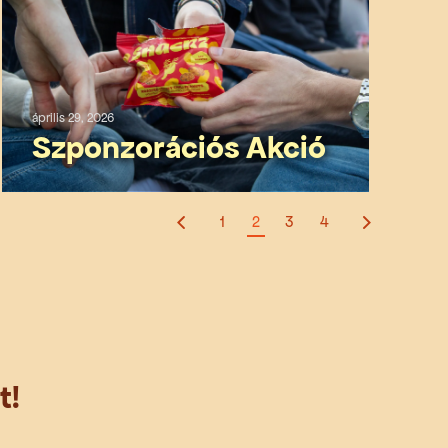
április 29, 2026
Szponzorációs Akció
1
2
3
4
t!