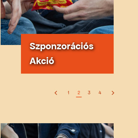
Szponzorációs
Akció
1
2
3
4