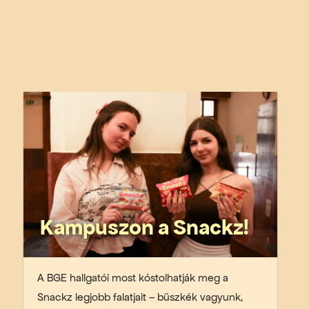
Kampuszon a Snackz!
A BGE hallgatói most kóstolhatják meg a
Snackz legjobb falatjait – büszkék vagyunk,