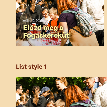
május 13, 2026
Előzd meg a
Fogaskerekűt!
List style 1