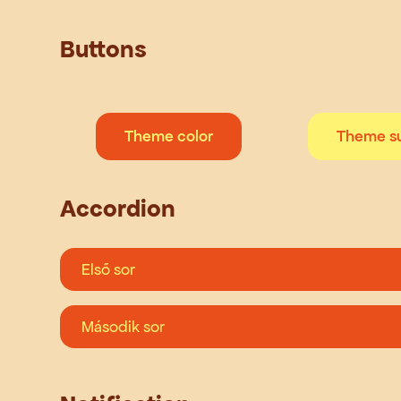
Buttons
Theme color
Theme su
Accordion
Első sor
Második sor